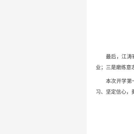
最后，江涛
业；三是磨练意
本次开学第
习、坚定信心，