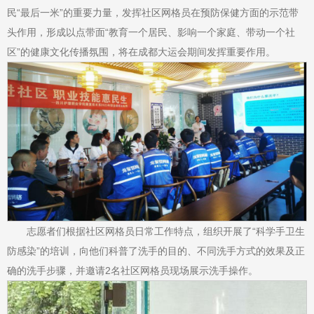
民“最后一米”的重要力量，发挥社区网格员在预防保健方面的示范带
头作用，形成以点带面“教育一个居民、影响一个家庭、带动一个社
区”的健康文化传播氛围，将在成都大运会期间发挥重要作用。
志愿者们根据社区网格员日常工作特点，组织开展了“科学手卫生
防感染”的培训，向他们科普了洗手的目的、不同洗手方式的效果及正
确的洗手步骤，并邀请2名社区网格员现场展示洗手操作。