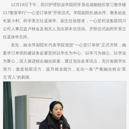
12月19日下午，四川护理职业学院药学系在成都校区第三教学楼
217教室举行“一心堂订单班”开班仪式。学院副院长姚永萍、教务处处
长梁小利、药学系主任孟保华、副主任徐曾涛，一心堂药业集团四川
公司人事总监卢林金及相关人员出席本次活动。开班仪式由药学系主
任孟保华主持。
首先，姚永萍副院长代表学院祝贺“一心堂订单班”正式开班，她
要求订单班的建设务必要坚持以学生为中心、以学习为核心、以学业
为重心，深入推进校企融合探索，通过混合改革试点，充分发掘学生
潜力，激发创新活力，提升就业能力，走出一条“产教融合校企‘双
元’育人”的新路。