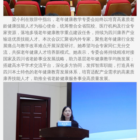
梁小利在致辞中指出，老年健康教学专委会始终以培育高素质老
龄健康技能人才为核心使命，统筹整合全省院校、医疗机构及行业专
家资源，落地多项老年健康教学重点建设任务，持续为四川康养产业
输送优质技能人才。本次会议汇聚省内外专家，聚焦老年健康行业发
展痛点与教学改革难点开展深度研讨。她希望与会专家同仁充分交
流，共探老年健康人才培养新模式。她表示，专委会将持续精准对接
国家及四川省老龄事业发展战略，助力基层老年健康教学均衡发展；
搭建高水平学术交流平台，深化多方协同，发挥智库职能，打造具有
四川本土特色的老年健康教育发展体系，培育适配产业需求的高素质
康养技能人才，助推全省老龄健康服务事业高质量发展。