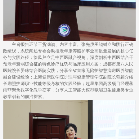
主旨报告环节干货满满、内容丰富。张先庚围绕树立和践行正确
政绩观，系统阐述专委会助推老年康养照护事业高质量发展的核心任
务与实践路径；徐凤芹立足中西医融合视角，深度剖析中西医结合干
预老年衰弱综合征的特色诊疗优势与临床应用方案；成都市第八人民
医院院长晏殊结合医院实践，分享全省首家无陪护智慧病房医养智能
融合建设经验；上海健康医学院护理与健康管理学院副院长蒋颖介绍
长期照护师职业技能等级考核的实践经验；超星集团高级项目经理蒋
雨菲聚焦数字化教学变革，分享人工智能大模型赋能卫生健康类专业
教学创新的前沿探索。