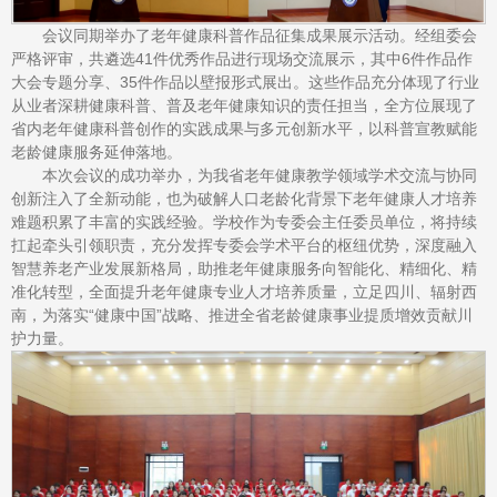
会议同期举办了老年健康科普作品征集成果展示活动。经组委会
严格评审，共遴选41件优秀作品进行现场交流展示，其中6件作品作
大会专题分享、35件作品以壁报形式展出。这些作品充分体现了行业
从业者深耕健康科普、普及老年健康知识的责任担当，全方位展现了
省内老年健康科普创作的实践成果与多元创新水平，以科普宣教赋能
老龄健康服务延伸落地。
本次会议的成功举办，为我省老年健康教学领域学术交流与协同
创新注入了全新动能，也为破解人口老龄化背景下老年健康人才培养
难题积累了丰富的实践经验。学校作为专委会主任委员单位，将持续
扛起牵头引领职责，充分发挥专委会学术平台的枢纽优势，深度融入
智慧养老产业发展新格局，助推老年健康服务向智能化、精细化、精
准化转型，全面提升老年健康专业人才培养质量，立足四川、辐射西
南，为落实“健康中国”战略、推进全省老龄健康事业提质增效贡献川
护力量。